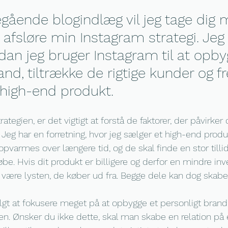
egående blogindlæg vil jeg tage dig
 afsløre min Instagram strategi. Jeg v
rdan jeg bruger Instagram til at opby
and, tiltrække de rigtige kunder og
 high-end produkt.
rategien, er det vigtigt at forstå de faktorer, der påvirke
Jeg har en forretning, hvor jeg sælger et high-end produ
pvarmes over længere tid, og de skal finde en stor tillid 
købe. Hvis dit produkt er billigere og derfor en mindre inv
et være lysten, de køber ud fra. Begge dele kan dog ska
lgt at fokusere meget på at opbygge et personligt brand
ien. Ønsker du ikke dette, skal man skabe en relation på