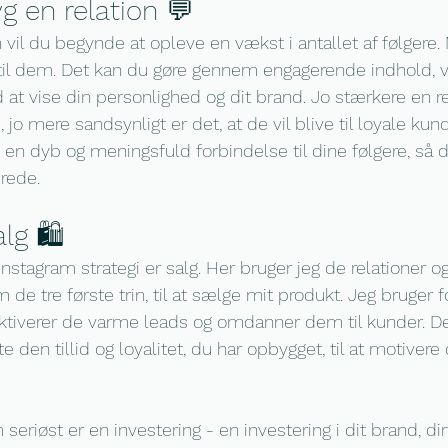
yg en relation 💬
n vil du begynde at opleve en vækst i antallet af følgere. N
 til dem. Det kan du gøre gennem engagerende indhold, v
at vise din personlighed og dit brand. Jo stærkere en re
, jo mere sandsynligt er det, at de vil blive til loyale kund
en dyb og meningsfuld forbindelse til dine følgere, så de
rede.
lg 🛍️
Instagram strategi er salg. Her bruger jeg de relationer og 
e tre første trin, til at sælge mit produkt. Jeg bruger f
 aktiverer de varme leads og omdanner dem til kunder. Det
den tillid og loyalitet, du har opbygget, til at motivere d
 seriøst er en investering - en investering i dit brand, d