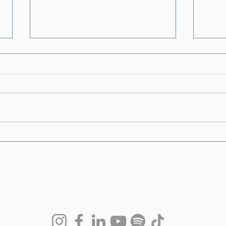
Hvad jeg præcist har gjort, for
Post
at omsætte for 1 mio i året 💰
dage