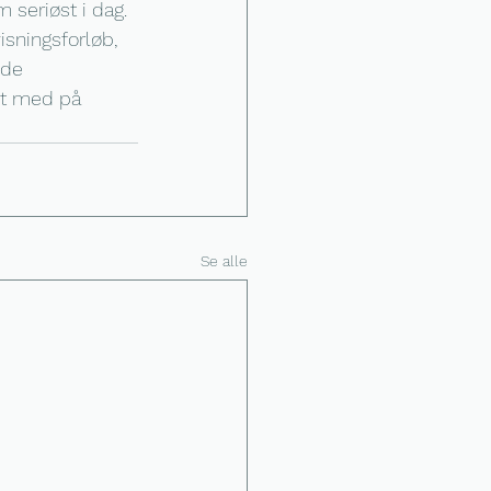
 seriøst i dag.
isningsforløb, 
ide 
tet med på 
Se alle