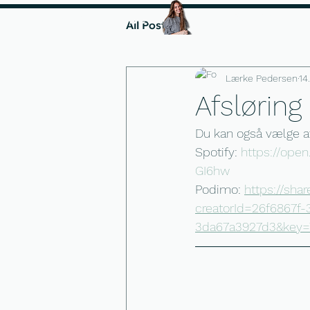
Instagramforløbet
Start fra 1000 kr.
All Posts
Lærke Pedersen
14
Afsløring
Du kan også vælge at l
Spotify: 
https://op
GI6hw
Podimo: 
https://sh
creatorId=26f6867f
3da67a3927d3&key=