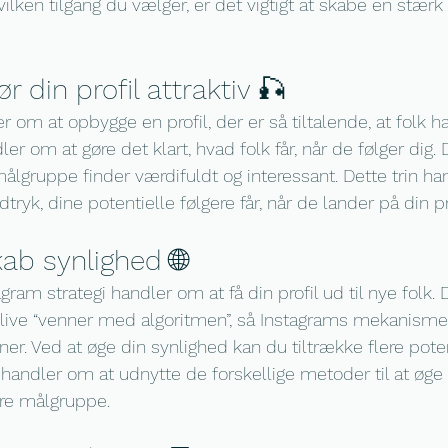
ken tilgang du vælger, er det vigtigt at skabe en stærk f
ør din profil attraktiv 🎣
r om at opbygge en profil, der er så tiltalende, at folk har 
dler om at gøre det klart, hvad folk får, når de følger dig. D
målgruppe finder værdifuldt og interessant. Dette trin ha
tryk, dine potentielle følgere får, når de lander på din pr
kab synlighed 🌐
gram strategi handler om at få din profil ud til nye folk. 
live “venner med algoritmen”, så Instagrams mekanisme 
ner. Ved at øge din synlighed kan du tiltrække flere poten
 handler om at udnytte de forskellige metoder til at øge
ere målgruppe.