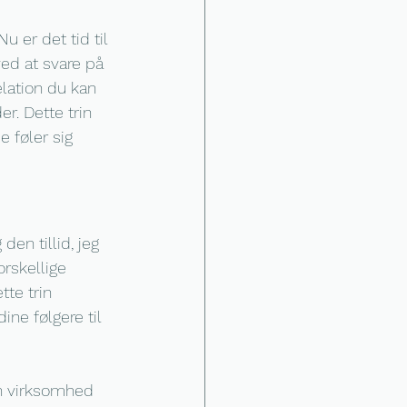
u er det tid til 
ed at svare på 
lation du kan 
er. Dette trin 
 føler sig 
den tillid, jeg 
orskellige 
te trin 
ine følgere til 
in virksomhed 