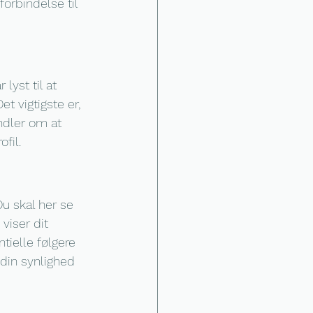
orbindelse til 
lyst til at 
et vigtigste er, 
ndler om at 
ofil.
Du skal her se 
viser dit 
tielle følgere 
 din synlighed 