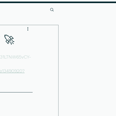
Log Ind
er
Andet
i 🚀
Na31LTNW65vCY-
1e13490920?