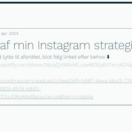
 i dag
Gratis profil kig
Anmeldels
. apr. 2024
 af min Instagram strateg
ytte til afsnittet, blot følg linket efter behov ⬇️
en.spotify.com/show/1itpqQHM4vMLutwt80Eq93?si=j4Z
are.podimo.com/podcast/c5ea3345-b567-4eea-bbd3-73
-3929-457d-b843-
7l1oUGRoKAef&source=ln&from=mobile