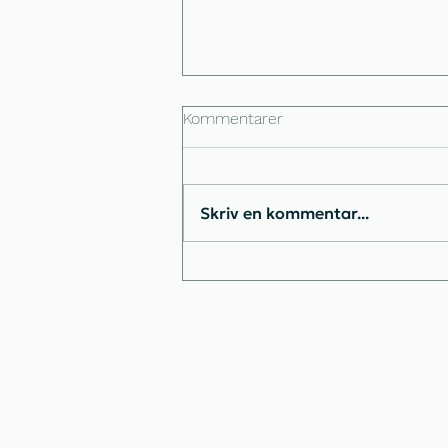
Kommentarer
Skriv en kommentar...
Jeg mistede min
Instagramprofil → mine
bedste råd, hvis det sker for
dig (VIGTIGT!) 🔥