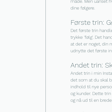
måde. Men uanset hvil
dine følgere.
Første trin: G
Det første trin handle
trykke 'følg'. Det han
at det er noget, din 
udnytte det første ind
Andet trin: S
Andet trin i min Insta
det som at du skal b
indhold til nye perso
og kunder. Dette trin
og nå ud til en bred