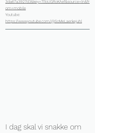
3da67a3927d3&key=7l1oUGRoKAef&source=ln&fr
om=mobile
Youtube: 
https://www.youtube.com/@SoMeLaerkejuhl
I dag skal vi snakke om 