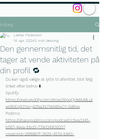
Indlæg
Lærke Pedersen
14. apr. 2024
2 min læsning
Den gennemsnitlig tid, det
tager at vende aktiviteten på
din profil 🔁
Du kan også vælge at lytte til afsnittet, blot følg 
linket efter behov ⬇️
Spotify: 
https://open.spotify.com/show/1itpqQHM4vMLut
wt80Eq93?si=j4ZNa31LTNW65vCY-GI6hw
Podimo: 
https://share.podimo.com/podcast/c5ea3345-
b567-4eea-bbd3-731e13490920?
creatorId=26f6867f-3929-457d-b843-