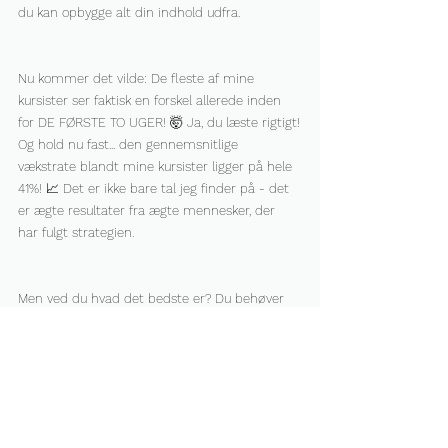
du kan opbygge alt din indhold udfra.
Nu kommer det vilde: De fleste af mine 
kursister ser faktisk en forskel allerede inden 
for DE FØRSTE TO UGER! 🤯 Ja, du læste rigtigt!
Og hold nu fast... den gennemsnitlige 
vækstrate blandt mine kursister ligger på hele 
41%! 📈 Det er ikke bare tal jeg finder på - det 
er ægte resultater fra ægte mennesker, der 
har fulgt strategien.
Men ved du hvad det bedste er? Du behøver 
ikke at gætte dig frem eller famle i blinde! 🎯
Vil du vide mere om, hvordan du kan opnå 
lignende resultater? Så lad os tage en snak! 
Book en uforpligtende samtale med mig, hvor 
vi kan gennemgå din profil og lægge en 
strategi, der passer præcis til dig og dine mål. 