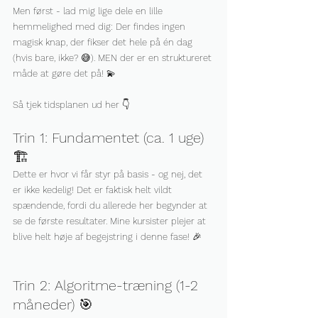
Men først - lad mig lige dele en lille 
hemmelighed med dig: Der findes ingen 
magisk knap, der fikser det hele på én dag 
(hvis bare, ikke? 😅). MEN der er en struktureret 
måde at gøre det på! 💫
Så tjek tidsplanen ud her 👇
Trin 1: Fundamentet (ca. 1 uge) 
🏗️
Dette er hvor vi får styr på basis - og nej, det 
er ikke kedelig! Det er faktisk helt vildt 
spændende, fordi du allerede her begynder at 
se de første resultater. Mine kursister plejer at 
blive helt høje af begejstring i denne fase! 🎉
Trin 2: Algoritme-træning (1-2 
måneder) 🎯