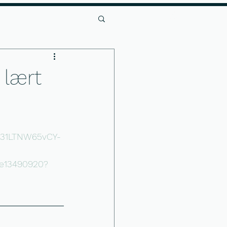
Log Ind
er
Andet
 lært
Na31LTNW65vCY-
1e13490920?