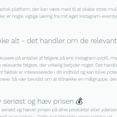
astisk platform, der kan være med til at skabe store muli
er er nogle vigtige læring fra mit eget Instagram-eventy
 ikke alt - det handler om de relevant
okusere på antallet af følgere på ens Instagram-profil, men
e relevante følgere, der virkelig betyder noget. Det handl
ent faktisk er interesserede i dit indhold og kan blive pot
nere. Så vær bevidst om at tiltrække en målgruppe, der e
lv seriøst og hæv prisen 💰
v seriøst og hæver prisen på dine produkter eller ydelser
ærd at investere i. Dette kan tiltrække mere seriøse og 