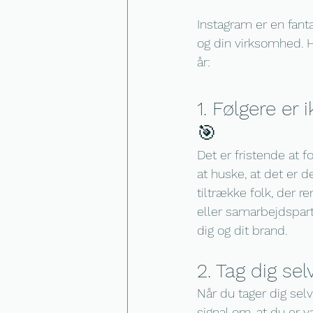
Instagram er en fant
og din virksomhed. H
år:
1. Følgere er
🎯
Det er fristende at f
at huske, at det er d
tiltrække folk, der r
eller samarbejdspart
dig og dit brand.
2. Tag dig se
Når du tager dig sel
signal om, at du er v