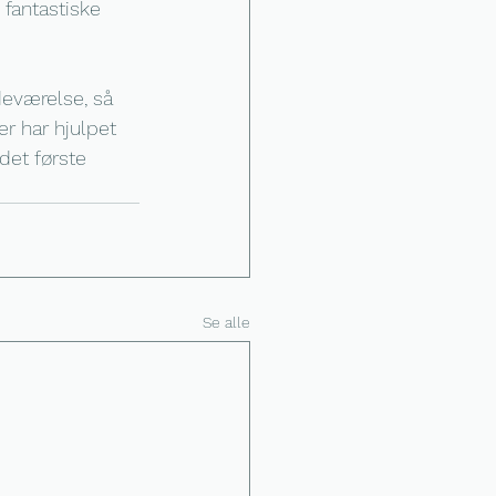
 fantastiske 
deværelse, så 
r har hjulpet 
det første 
Se alle