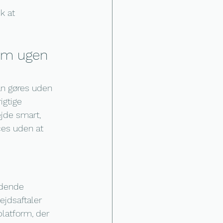
k at 
 om ugen 
an gøres uden 
igtige 
ejde smart, 
ces uden at 
ndende 
ejdsaftaler 
latform, der 