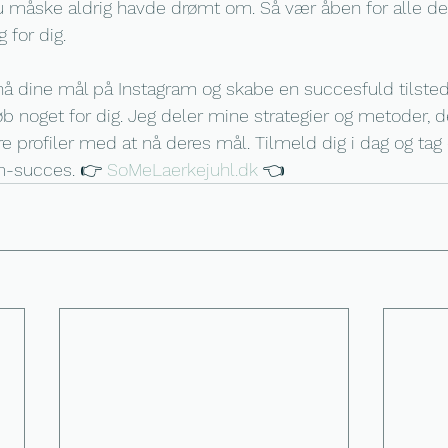
 du måske aldrig havde drømt om. Så vær åben for alle de
 for dig.
at nå dine mål på Instagram og skabe en succesfuld tilste
b noget for dig. Jeg deler mine strategier og metoder, de
e profiler med at nå deres mål. Tilmeld dig i dag og tag 
m-succes. 👉 
SoMeLaerkejuhl.dk
 👈