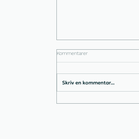
Kommentarer
Skriv en kommentar...
Jeg mistede min
Instagramprofil → mine
bedste råd, hvis det sker for
dig (VIGTIGT!) 🔥