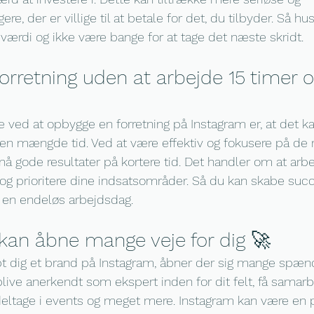
ere, der er villige til at betale for det, du tilbyder. Så hus
ærdi og ikke være bange for at tage det næste skridt.
forretning uden at arbejde 15 timer
le ved at opbygge en forretning på Instagram er, at det k
en mængde tid. Ved at være effektiv og fokusere på de r
nå gode resultater på kortere tid. Det handler om at arb
og prioritere dine indsatsområder. Så du kan skabe suc
 i en endeløs arbejdsdag.
 kan åbne mange veje for dig 🚀
abt dig et brand på Instagram, åbner der sig mange spæ
live anerkendt som ekspert inden for dit felt, få samarb
eltage i events og meget mere. Instagram kan være en p