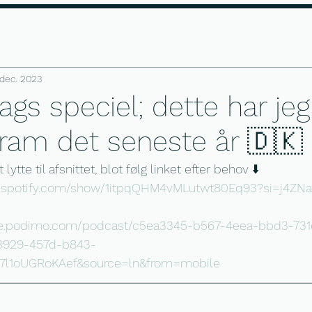
 i dag
Gratis profil kig
Anmeldels
 dec. 2023
gs speciel; dette har jeg
gram det seneste år 🇩🇰
ytte til afsnittet, blot følg linket efter behov ⬇️
en.spotify.com/show/1itpqQHM4vMLutwt80Eq93?si=j4Z
are.podimo.com/podcast/c5ea3345-b567-4eea-bbd3-73
-3929-457d-b843-
7l1oUGRoKAef&source=ln&from=mobile