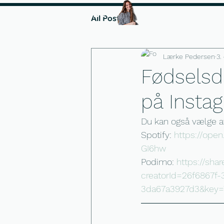
Instagramforløbet
Start fra 1000 kr.
All Posts
Lærke Pedersen
3.
Fødselsda
på Insta
Du kan også vælge at l
Spotify: 
https://op
GI6hw
Podimo: 
https://sh
creatorId=26f6867f
3da67a3927d3&key=