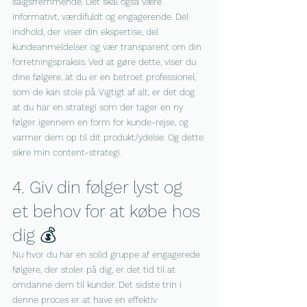
salgsfremmende. Det skal også være 
informativt, værdifuldt og engagerende. Del 
indhold, der viser din ekspertise, del 
kundeanmeldelser og vær transparent om din 
forretningspraksis. Ved at gøre dette, viser du 
dine følgere, at du er en betroet professionel, 
som de kan stole på. Vigtigt af alt, er det dog 
at du har en strategi som der tager en ny 
følger igennem en form for kunde-rejse, og 
varmer dem op til dit produkt/ydelse. Og dette 
sikre min content-strategi.
4. Giv din følger lyst og 
et behov for at købe hos 
dig 💰
Nu hvor du har en solid gruppe af engagerede 
følgere, der stoler på dig, er det tid til at 
omdanne dem til kunder. Det sidste trin i 
denne proces er at have en effektiv 