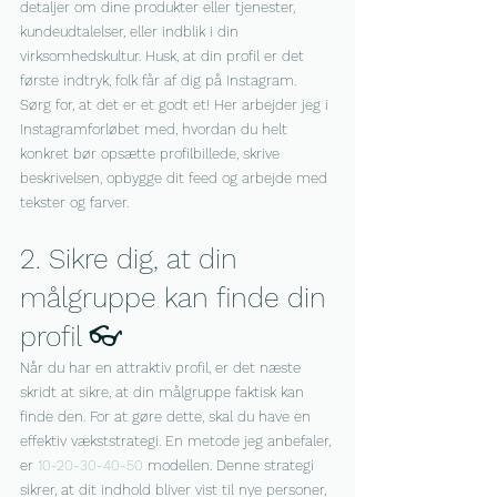
detaljer om dine produkter eller tjenester, 
kundeudtalelser, eller indblik i din 
virksomhedskultur. Husk, at din profil er det 
første indtryk, folk får af dig på Instagram. 
Sørg for, at det er et godt et! Her arbejder jeg i 
Instagramforløbet med, hvordan du helt 
konkret bør opsætte profilbillede, skrive 
beskrivelsen, opbygge dit feed og arbejde med 
tekster og farver.
2. Sikre dig, at din 
målgruppe kan finde din 
profil 👓
Når du har en attraktiv profil, er det næste 
skridt at sikre, at din målgruppe faktisk kan 
finde den. For at gøre dette, skal du have en 
effektiv vækststrategi. En metode jeg anbefaler, 
er 
10-20-30-40-50
 modellen. Denne strategi 
sikrer, at dit indhold bliver vist til nye personer, 