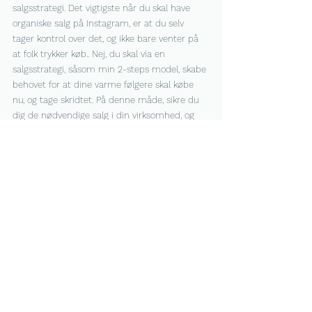
salgsstrategi. Det vigtigste når du skal have 
organiske salg på Instagram, er at du selv 
tager kontrol over det, og ikke bare venter på 
at folk trykker køb.. Nej, du skal via en 
salgsstrategi, såsom min 2-steps model, skabe 
behovet for at dine varme følgere skal købe 
nu, og tage skridtet. På denne måde, sikre du 
dig de nødvendige salg i din virksomhed, og 
mere til!
Når du har været igennem disse 4 trin, har du 
altså fundamentet for en omsætning som du 
kan leve af, og derved gå fuldtid i din egen 
drømme forretning. Det er faktisk også disse 
trin jeg arbejder ud fra i mit 
undervisningsforløb, og hvis ud ønsker at have 
mig med på rejsen, så du er sikker på at opnå 
dit mål, - Det eneste du skal gøre, er at 
kontakte mig på min hjemmeside 