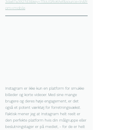
3da67a3927d3&key=7l1oUGRoKAef&source=ln&fr
om=mobile
Instagram er ikke kun en platform for smukke 
billeder og korte videoer. Med sine mange 
brugere og deres høje engagement, er det 
også et potent værktøj for forretningsvækst. 
Faktisk mener jeg at Instagram helt reelt er 
den perfekte platform hvis din målgruppe eller 
beslutningstager er på mediet, - for de er helt 