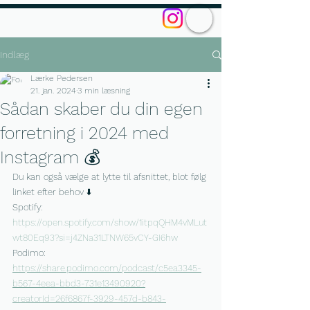
Indlæg
Lærke Pedersen
21. jan. 2024
3 min læsning
Sådan skaber du din egen
forretning i 2024 med
Instagram 💰
Du kan også vælge at lytte til afsnittet, blot følg 
linket efter behov ⬇️
Spotify: 
https://open.spotify.com/show/1itpqQHM4vMLut
wt80Eq93?si=j4ZNa31LTNW65vCY-GI6hw
Podimo: 
https://share.podimo.com/podcast/c5ea3345-
b567-4eea-bbd3-731e13490920?
creatorId=26f6867f-3929-457d-b843-