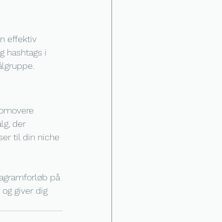
 effektiv 
g hashtags i 
ålgruppe.
romovere 
lg, der 
er til din niche 
tagramforløb på 
 og giver dig 