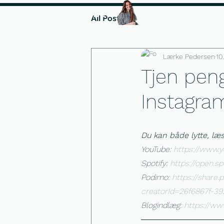
Instagramforløbet
Start fra 1000 kr.
All Posts
Lærke Pedersen
10
Tjen pen
Instagra
Du kan både lytte, læse
YouTube: 
https://www.
Spotify: 
https://open.
Podimo: 
https://shar
creatorId=26f6867f-3
Blogindlæg: 
https://ww