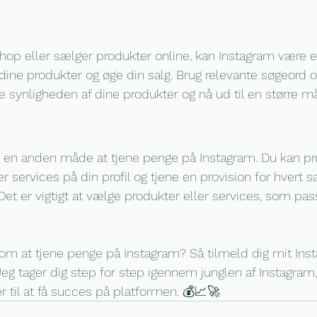
op eller sælger produkter online, kan Instagram være en
ne produkter og øge din salg. Brug relevante søgeord o
ge synligheden af dine produkter og nå ud til en større m
er en anden måde at tjene penge på Instagram. Du kan p
r services på din profil og tjene en provision for hvert sa
Det er vigtigt at vælge produkter eller services, som pass
om at tjene penge på Instagram? Så tilmeld dig mit Ins
 Jeg tager dig step for step igennem junglen af Instagram,
 til at få succes på platformen. 💰📈🚀