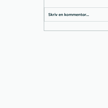
Skriv en kommentar...
Jeg mistede min
Instagramprofil → mine
bedste råd, hvis det sker for
dig (VIGTIGT!) 🔥