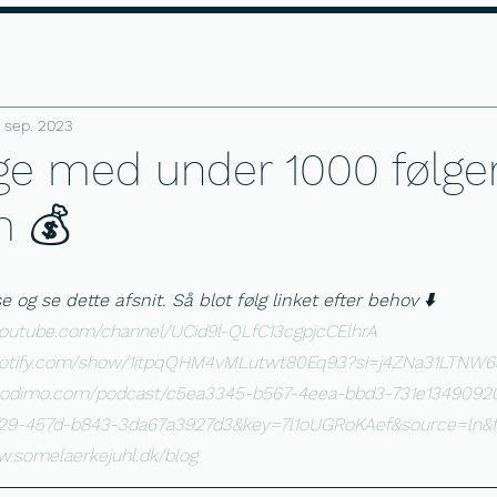
 i dag
Gratis profil kig
Anmeldels
. sep. 2023
ge med under 1000 følge
m 💰
 og se dette afsnit. Så blot følg linket efter behov ⬇️
youtube.com/channel/UCid9l-QLfC13cgpjcCElhrA
spotify.com/show/1itpqQHM4vMLutwt80Eq93?si=j4ZNa31LTNW
e.podimo.com/podcast/c5ea3345-b567-4eea-bbd3-731e1349092
929-457d-b843-3da67a3927d3&key=7l1oUGRoKAef&source=ln&
w.somelaerkejuhl.dk/blog