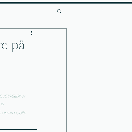
Log Ind
er
Andet
re på
65vCY-GI6hw
0?
from=mobile