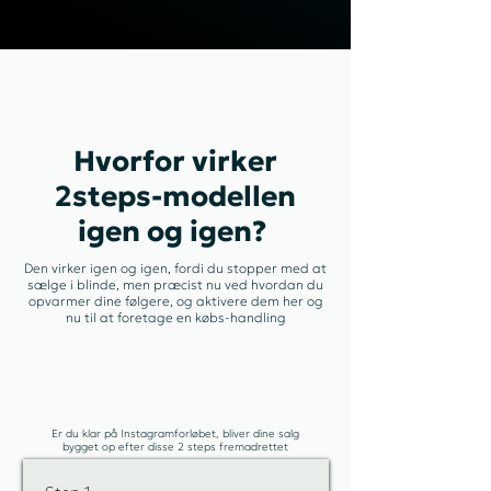
Hvorfor virker
2steps-modellen
igen og igen?
Den virker igen og igen, fordi du stopper med at
sælge i blinde, men præcist nu ved hvordan du
opvarmer dine følgere, og aktivere dem her og
nu til at foretage en købs-handling
Er du klar på Instagramforløbet, bliver dine salg
bygget op efter disse 2 steps fremadrettet