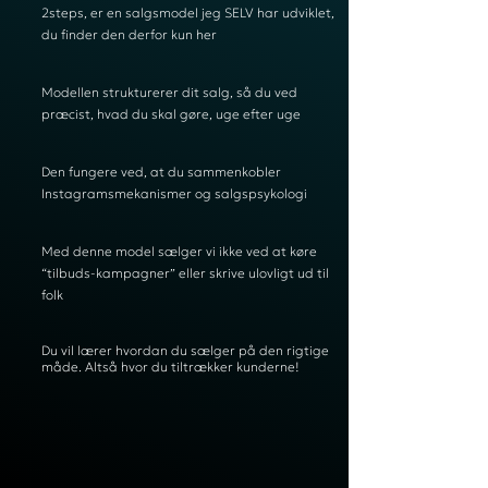
2steps, er en salgsmodel jeg SELV har udviklet,
du finder den derfor kun her
Modellen strukturerer dit salg, så du ved
præcist, hvad du skal gøre, uge efter uge
Den fungere ved, at du sammenkobler
Instagramsmekanismer og salgspsykologi
Med denne model sælger vi ikke ved at køre
“tilbuds-kampagner” eller skrive ulovligt ud til
folk
Du vil lærer hvordan du sælger på den rigtige
måde. Altså hvor du tiltrækker kunderne!