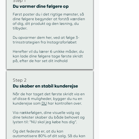
Step 1
Du varmer dine følgere op
Først poster du i det rigtige mønster, så
dine følgere begynder at forstå værdien
af dig, dit produkt og den løsning, du
tilbyder.
Du opvarmer dem her, ved at følge 3-
trinsstrategien fra Instagraforløbet
Herefter vil du lærer 6 unikke måder, du
kan lade dine følgere tage første skridt
på, efter de har set dit indhold
Step 2
Du skaber en stabil kunderejse
Når de har taget det første skridt via en
af disse 6 muligheder, bygger du nu en
kunderejse som
DU
har kontrollen over.
Via rækkefølgen, dine visuelle valg og
dine tekster skaber du både behovet og
lysten til: “NU skal jeg købe hos dig”.
Og det fedeste er, at du kan
automatisere 80% af dit salg. Så du kan