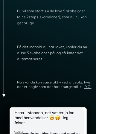
Du vil som start skulle lave 5 skabeloner
(dine 2steps-skabeloner), som du nu kan
genbruge
På det indhold du har lavet, kobler du nu
disse 5 skabeloner på, og så kører det
automatiseret
Nu skal du kun være aktiv ved dit salg, hvis
der er nogle som der har spørgsmål til
DIG!