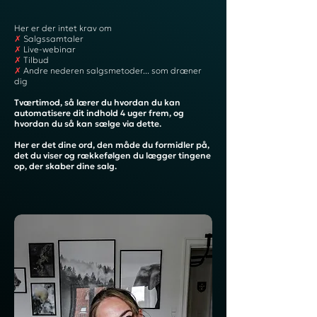
Her er der intet krav om
✗
Salgssamtaler
✗
Live-webinar
✗
Tilbud
✗
Andre nederen salgsmetoder... som dræner
dig
Tværtimod, så lærer du hvordan du kan
automatisere dit indhold 4 uger frem, og
hvordan du så kan sælge via dette.
Her er det dine ord, den måde du formidler på,
det du viser og rækkefølgen du lægger tingene
op, der skaber dine salg.