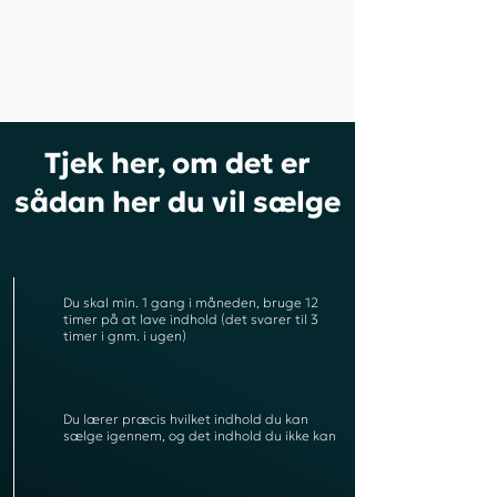
Tjek her, om det er
sådan her du vil sælge
Du skal min. 1 gang i måneden, bruge 12
timer på at lave indhold (det svarer til 3
timer i gnm. i ugen)
Du lærer præcis hvilket indhold du kan
sælge igennem, og det indhold du ikke kan