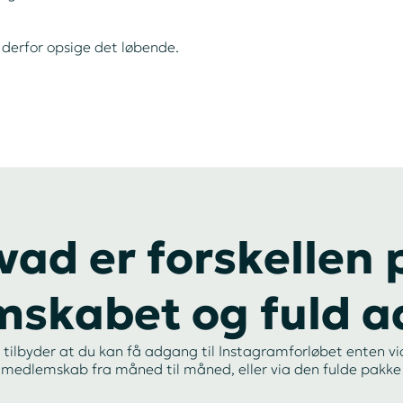
erfor opsige det løbende.
vad er forskellen 
skabet og fuld 
 tilbyder at du kan få adgang til Instagramforløbet enten vi
medlemskab fra måned til måned, eller via den fulde pakke