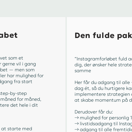
abet
Den fulde pa
vet som et
“Instagramforløbet fuld a
r gerne vil i gang
dig, der ønsker hele stra
øbet — men som
samme
ler har mulighed for
adgang fra start
Her får du adgang til alle 
dag ét, så du hurtigere ka
 step-by-step
implementere strategien
 måned for måned,
at skabe momentum på din
ere det hele i dit
Derudover får du:
→ mulighed for personlig 1
→ livstidsadgang til Inst
g at starte med
→ adgang til alle fremtid