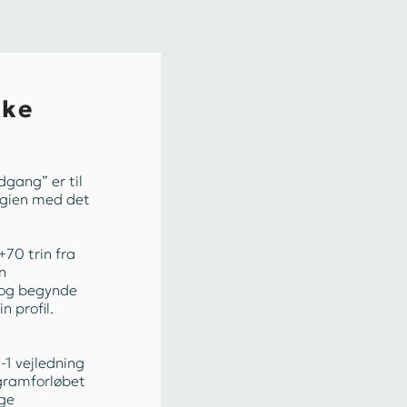
kke
dgang” er til
tegien med det
+70 trin fra
n
 og begynde
 profil.
-1 vejledning
agramforløbet
ige