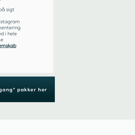
på sigt
 Instagram
mentering
d i hele
me
lemskab
dgang" pakker her