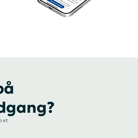
på
adgang?
a et