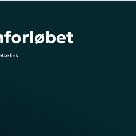
mforløbet
tte link