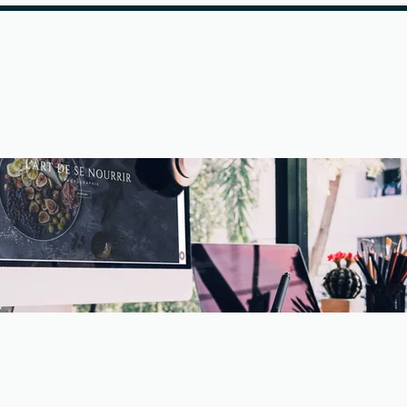
Log Ind
er
Andet