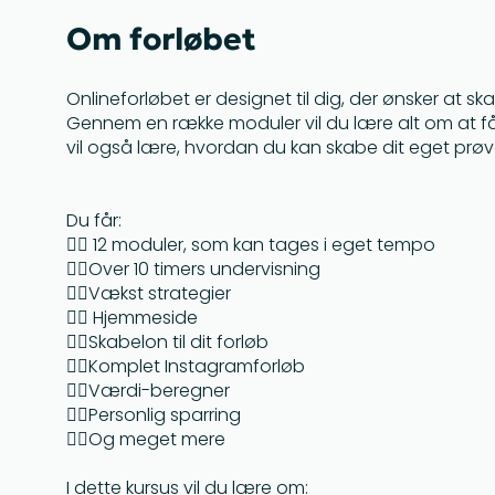
Om forløbet
Onlineforløbet er designet til dig, der ønsker at s
Gennem en række moduler vil du lære alt om at få
vil også lære, hvordan du kan skabe dit eget prøv
Du får:
👉🏼 12 moduler, som kan tages i eget tempo
👉🏼Over 10 timers undervisning
👉🏼Vækst strategier
👉🏼 Hjemmeside
👉🏼Skabelon til dit forløb
👉🏼Komplet Instagramforløb
👉🏼Værdi-beregner
👉🏼Personlig sparring
👆🏽Og meget mere
I dette kursus vil du lære om: