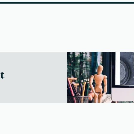
 i dag
Gratis profil kig
Anmeldels
t