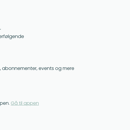
r
terfølgende
er, abonnementer, events og mere
pen.
Gå til appen