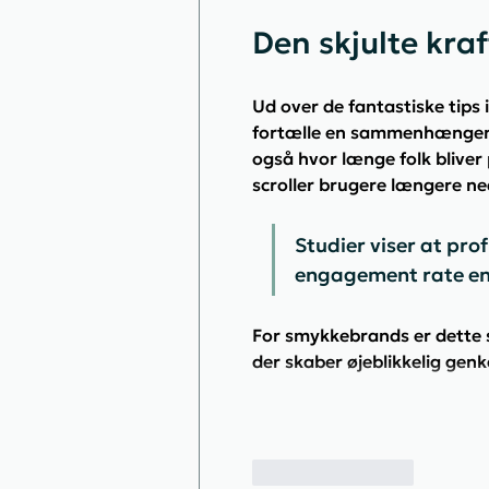
Den skjulte kraf
Ud over de fantastiske tips 
fortælle en sammenhængend
også hvor længe folk bliver
scroller brugere længere ned
Studier viser at pro
engagement rate e
For smykkebrands er dette s
der skaber øjeblikkelig gen
Synes godt om