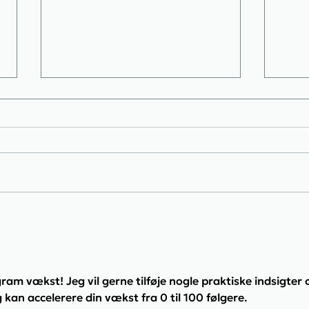
Hvad jeg præcist har gjort, for
Post
at omsætte for 1 mio i året 💰
dage
ram vækst! Jeg vil gerne tilføje nogle praktiske indsigter
 kan accelerere din vækst fra 0 til 100 følgere.