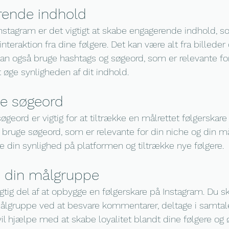
rende indhold
Instagram er det vigtigt at skabe engagerende indhold, s
raktion fra dine følgere. Det kan være alt fra billeder o
 kan også bruge hashtags og søgeord, som er relevante fo
 øge synligheden af dit indhold.
te søgeord
øgeord er vigtig for at tiltrække en målrettet følgerskare
 bruge søgeord, som er relevante for din niche og din m
e din synlighed på platformen og tiltrække nye følgere.
 din målgruppe
tig del af at opbygge en følgerskare på Instagram. Du ska
lgruppe ved at besvare kommentarer, deltage i samtale
e vil hjælpe med at skabe loyalitet blandt dine følgere og 