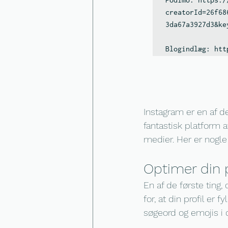
creatorId=26f68
3da67a3927d3&ke
Blogindlæg: htt
Instagram er en af d
fantastisk platform a
medier. Her er nogle 
Optimer din p
En af de første ting, 
for, at din profil er
søgeord og emojis i d
.