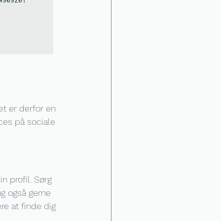
t er derfor en 
cces på sociale 
n profil. Sørg 
ug også gerne 
re at finde dig