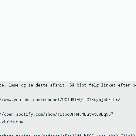
te, læse og se dette afsnit. Så blot følg linket efter be
//www.youtube.com/channel/UCid9l-QLfC13cgpjcCElhrA

//open.spotify.com/show/1itpqQHM4vMLutwt80Eq93?
5vCY-GI6hw

/share.podimo.com/podcast/c5ea3345-b567-4eea-bbd3-731e13