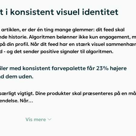
t i konsistent visuel identitet
i artiklen, er der én ting mange glemmer: dit feed skal 
e historie. Algoritmen belønner ikke kun engagement, m
 på din profil. Når dit feed har en stærk visuel sammenhæn
 - og det sender positive signaler til algoritmen.
filer med konsistent farvepalette får 23% højere 
nd dem uden.
ærligt vigtigt. Dine produkter skal præsenteres på en må
kendelse. Når…
Vis mere