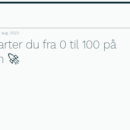
 i dag
Gratis profil kig
Anmeldels
. aug. 2023
rter du fra 0 til 100 på
m 🚀