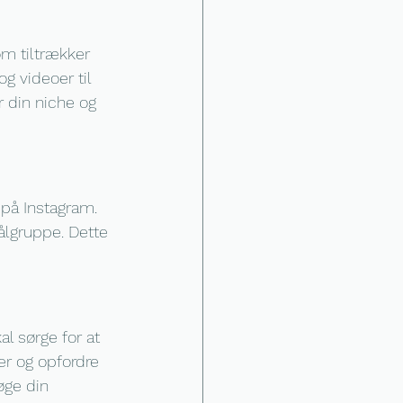
om tiltrækker 
g videoer til 
r din niche og 
 på Instagram. 
ålgruppe. Dette 
l sørge for at 
r og opfordre 
øge din 