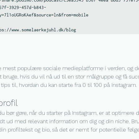
67f-3929-457d-b843-
y=7l1oUGRoKAef&source=ln&from=mobile

ps://www.somelaerkejuhl.dk/blog
e mest populære sociale medieplatforme i verden, og de
t bruge, hvis du vil nå ud til en stor målgruppe og få su
tips til, hvordan du kan starte fra 0 til 100 på Instagram.
rofil
du bør gøre, når du starter på Instagram, er at optimere di
 fyldt ud med relevant information om dig og din niche. Br
in profiltekst og bio, så det er nemt for potentielle følge