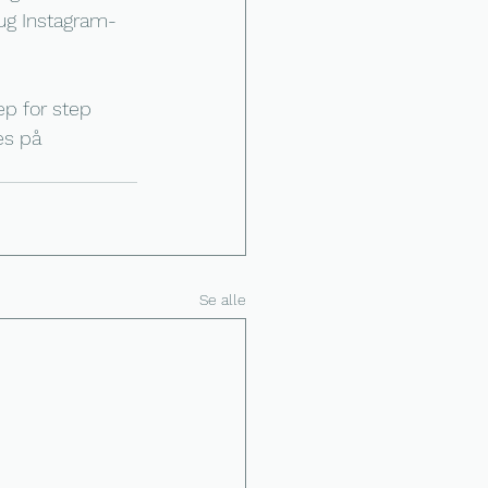
ug Instagram-
tep for step 
es på 
Se alle