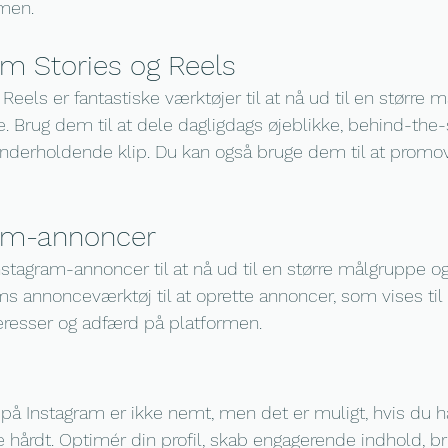
rmen.
am Stories og Reels
Reels er fantastiske værktøjer til at nå ud til en større 
e. Brug dem til at dele dagligdags øjeblikke, behind-the
underholdende klip. Du kan også bruge dem til at promov
ram-annoncer
stagram-annoncer til at nå ud til en større målgruppe o
ms annonceværktøj til at oprette annoncer, som vises til
eresser og adfærd på platformen.
00 på Instagram er ikke nemt, men det er muligt, hvis du 
jde hårdt. Optimér din profil, skab engagerende indhold, b