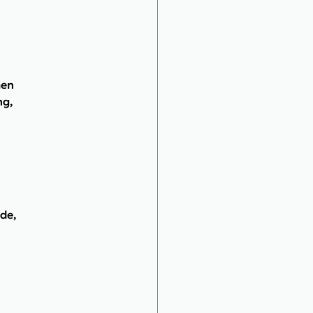
en 
g, 
de, 