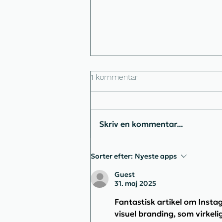
1 kommentar
Skriv en kommentar...
Jeg mistede min
Sorter efter:
Nyeste apps
Instagramprofil → mine
bedste råd, hvis det sker for
Guest
31. maj 2025
dig (VIGTIGT!) 🔥
Fantastisk artikel om Instag
visuel branding, som virkelig