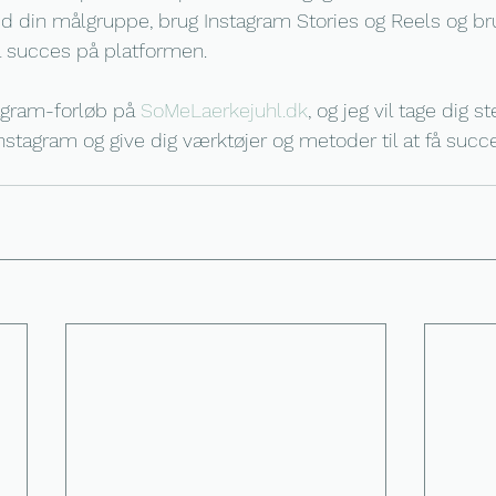
d din målgruppe, brug Instagram Stories og Reels og br
å succes på platformen.
agram-forløb på 
SoMeLaerkejuhl.dk
, og jeg vil tage dig s
nstagram og give dig værktøjer og metoder til at få succ