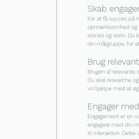
Skab engage
For at få succes på 
opmærksomhed og inte
stories og reels. Du
din målgruppe, for at
Brug relevan
Brugen af relevante s
Du skal researche og
vil hjælpe med at øg
Engager med
Engagement er en vig
engagere med din må
til interaktion. Dett