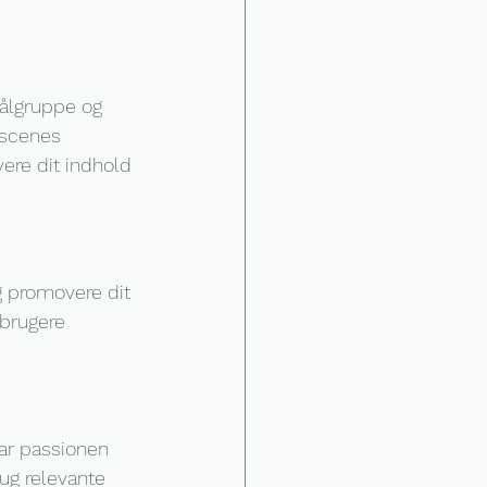
målgruppe og 
-scenes 
ere dit indhold 
g promovere dit 
 brugere 
har passionen 
rug relevante 