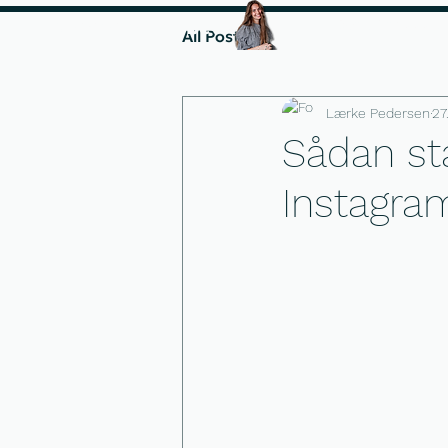
Instagramforløbet
Start fra 1000 kr.
All Posts
Lærke Pedersen
27
Sådan sta
Instagra